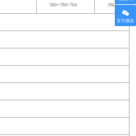
500×780×704
38kg
官方微信