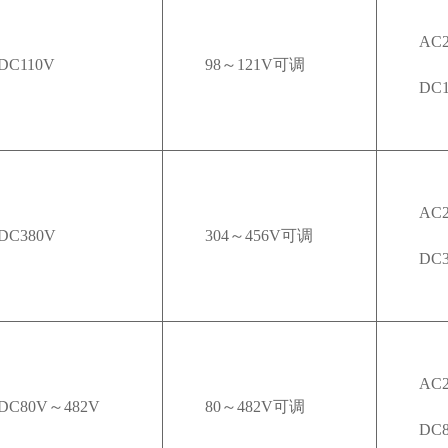
AC2
DC110V
98～121V可调
DC1
AC2
DC380V
304～456V可调
DC
AC2
DC80V～482V
80～482V可调
DC