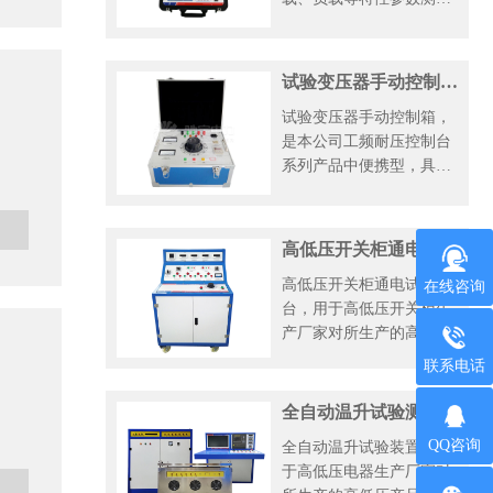
的高精密仪器。本变压器
综合测试仪为多功能测量
仪器，相当于往常两种测
试验变压器手动控制箱 CYXC-101
试仪器。
试验变压器手动控制箱，
是本公司工频耐压控制台
系列产品中便携型，具有
多项监视与保护功能，是
各种轻型试验变压器的专
用配套设备、也可以作为
高低压开关柜通电试验台 CYGK-313A
可调电源使用。
高低压开关柜通电试验
在线咨询
台，用于高低压开关柜生
产厂家对所生产的高低压
开关柜进行出厂前的各项
联系电话
通电试验。它能提供各种
交、直流电源，便于对开
全自动温升试验测试系统 CYDL-WS--2000
关柜的检测，提高工作效
QQ咨询
全自动温升试验装置，用
率。
于高低压电器生产厂家对