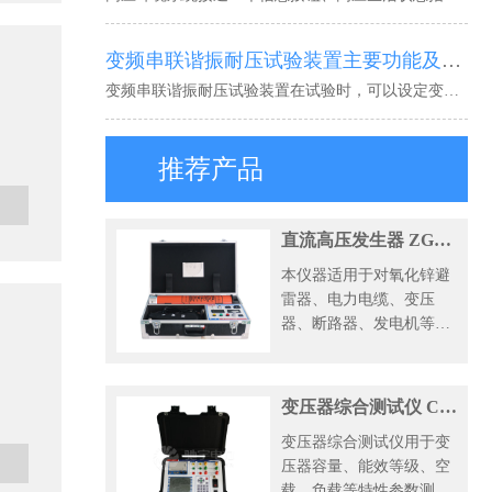
变频串联谐振耐压试验装置主要功能及说明
变频串联谐振耐压试验装置在试验时，可以设定变频控制源自动/手动方式，自动方式，变频控制源将根据操作员设定的试验电压和试验时间自动的升压，到时间后自动降压并保存试验数据显示在显示屏上，根据用户的需要可以存入仪器的内存中永久保存。
推荐产品
直流高压发生器 ZGF120KV/2mA
本仪器适用于对氧化锌避
雷器、电力电缆、变压
器、断路器、发电机等高
压电气设备进行直流耐压
试验或直流泄漏电流试
验。参考标准：DL/T
变压器综合测试仪 CYSC-211
848.1-2004，DL/T 474.2-
变压器综合测试仪用于变
2018
压器容量、能效等级、空
载、负载等特性参数测量