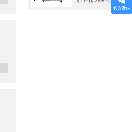
所生产的高低压产品进行
出厂前的电气型式试验。
官方微信
它提供了大电流和温度检
测两大功能，便于用户操
作，提高工作效率。