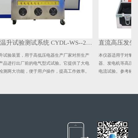
全自动温升试验测试系统 CYDL-WS--2000
直流高压发生器 ZGF
验装置，用于高低压电器生产厂家对所生产
本仪器适用于对氧化锌避
进行出厂前的电气型式试验。它提供了大电
器、发电机等高压电气设
两大功能，便于用户操作，提高工作效率。
电流试验。参考标准：DL/T 848