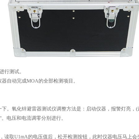
进行测试。
器自动完成MOA的全部检测项目。
。氧化锌避雷器测试仪调整方法是：启动仪器，报警灯亮，(这
”。电压和电流调零分别进行。
，读取U1mA的电压值后，松开检测按钮，此时仪器电压马上会变为