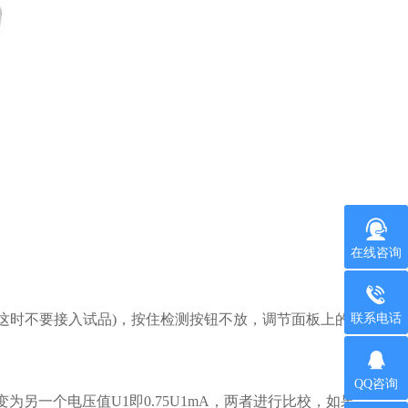
在线咨询
联系电话
时不要接入试品)，按住检测按钮不放，调节面板上的相应
QQ咨询
另一个电压值U1即0.75U1mA，两者进行比校，如果